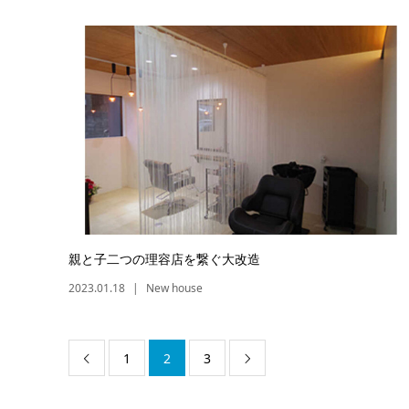
親と子二つの理容店を繋ぐ大改造
2023.01.18
New house
1
2
3

