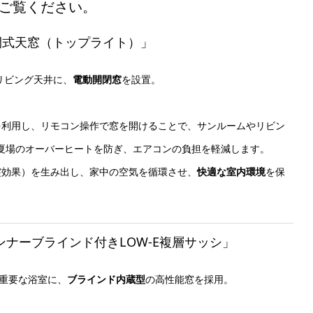
ご覧ください。
動開閉式天窓（トップライト）」
るリビング天井に、
電動開閉窓
を設置。
性を利用し、リモコン操作で窓を開けることで、サンルームやリビン
夏場のオーバーヒートを防ぎ、エアコンの負担を軽減します。
煙突効果）を生み出し、家中の空気を循環させ、
快適な室内環境
を保
インナーブラインド付きLOW-E複層サッシ」
が重要な浴室に、
ブラインド内蔵型
の高性能窓を採用。