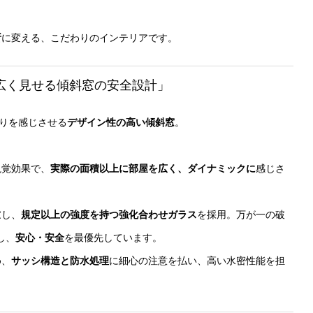
所
に変える、こだわりのインテリアです。
内を広く見せる傾斜窓の安全設計」
がりを感じさせる
デザイン性の高い傾斜窓
。
視覚効果で、
実際の面積以上に部屋を広く、ダイナミックに
感じさ
慮し、
規定以上の強度を持つ強化合わせガラス
を採用。万が一の破
し、
安心・安全
を最優先しています。
め、
サッシ構造と防水処理
に細心の注意を払い、高い水密性能を担