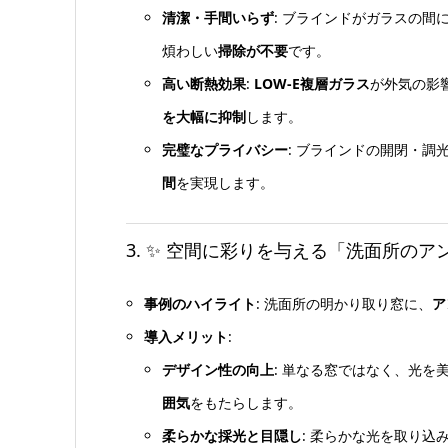
清潔・手間いらず
: ブラインドがガラスの間
煩わしい
掃除が不要
です。
高い断熱効果
:
LOW-E複層ガラス
が外気の影
を大幅に抑制
します。
完璧なプライバシー
: ブラインドの開閉・
間
を実現します。
3. ✨ 空間に彩りを与える「洗面所の
事例のハイライト
: 洗面所の明かり取り窓に、
ア
導入メリット
:
デザイン性の向上
: 単なる窓ではなく、光を
囲気
をもたらします。
柔らかな採光と目隠し
: 柔らかな光を取り