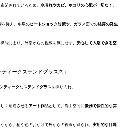
に密閉されているため、
水濡れやカビ、ホコリの心配が一切なく
、
響を抑え、冬場の
ヒートショック対策
や、ガラス面での
結露の発生
調光機能により、外部からの視線を気にせず、
安心して入浴できる空
アンティークステンドグラス窓」
ンティークなステンドグラス
を採り入れ。
美しく透過させる
アート作品
として、洗面空間に
優雅で個性的な雰
込みながら、柄や色のおかげで外からの視線が遮られ、
実用的な目隠