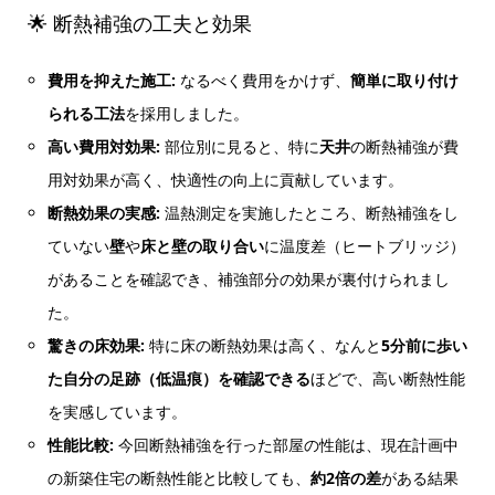
🌟 断熱補強の工夫と効果
費用を抑えた施工:
なるべく費用をかけず、
簡単に取り付け
られる工法
を採用しました。
高い費用対効果:
部位別に見ると、特に
天井
の断熱補強が費
用対効果が高く、快適性の向上に貢献しています。
断熱効果の実感:
温熱測定を実施したところ、断熱補強をし
ていない
壁
や
床と壁の取り合い
に温度差（ヒートブリッジ）
があることを確認でき、補強部分の効果が裏付けられまし
た。
驚きの床効果:
特に床の断熱効果は高く、なんと
5分前に歩い
た自分の足跡（低温痕）を確認できる
ほどで、高い断熱性能
を実感しています。
性能比較:
今回断熱補強を行った部屋の性能は、現在計画中
の新築住宅の断熱性能と比較しても、
約2倍の差
がある結果