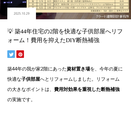
2025.10.29
💡 築44年住宅の2階を快適な子供部屋へリフ
ォーム！費用を抑えたDIY断熱補強
築44年の我が家2階にあった
資材置き場
を、今年の夏に
快適な
子供部屋
へとリフォームしました。リフォーム
の大きなポイントは、
費用対効果を重視した断熱補強
の実施です。